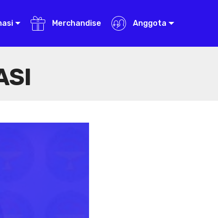
masi
Merchandise
Anggota
ASI