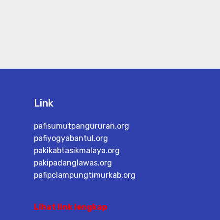
Link
pafisumutpangururan.org
pafiyogyabantul.org
pakikabtasikmalaya.org
pakipadanglawas.org
pafipclampungtimurkab.org
Lihat link lengkap