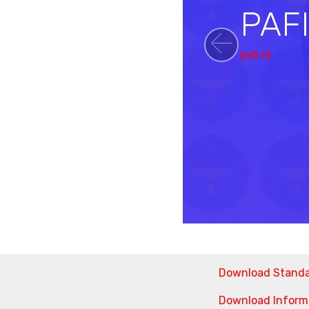
PAF
pafi.id
Previou
Download Stand
Download Informa