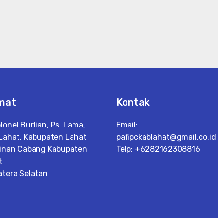
mat
Kontak
olonel Burlian, Ps. Lama,
Email:
 Lahat, Kabupaten Lahat
pafipckablahat@gmail.co.id
inan Cabang Kabupaten
Telp: +6282162308816
t
tera Selatan