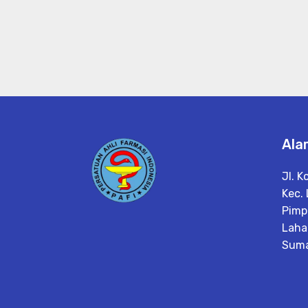
Ala
Jl. K
Kec.
Pimp
Laha
Suma